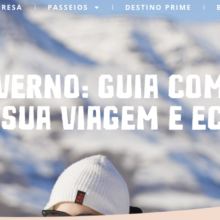
PRESA
PASSEIOS
DESTINO PRIME
nverno: guia co
sua viagem e 