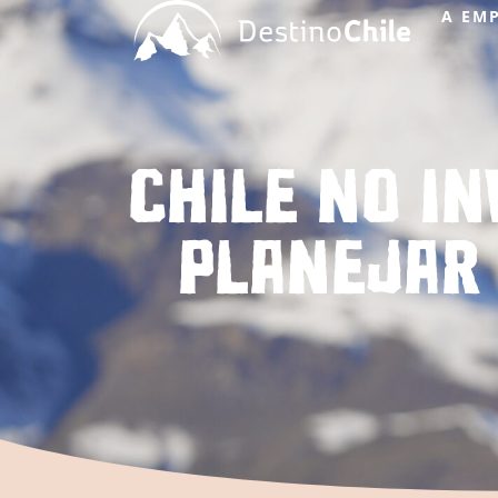
A EM
Chile no i
planejar 