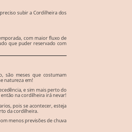
preciso subir a Cordilheira dos
temporada, com maior fluxo de
e tudo que puder reservado com
sto, são meses que costumam
ãe natureza em!
tecedência, e sim mais perto do
 então na cordilheira irá nevar!
ios, pois se acontecer, esteja
o da cordilheira.
 com menos previsões de chuva