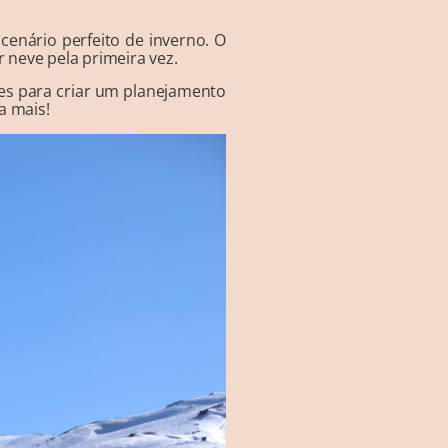
cenário perfeito de inverno. O
 neve pela primeira vez.
hes para criar um planejamento
a mais!