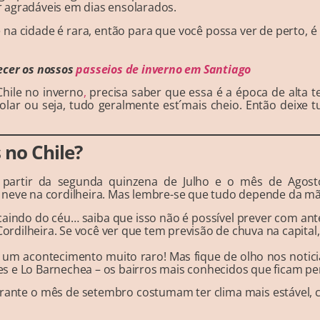
 agradáveis em dias ensolarados.
na cidade é rara, então para que você possa ver de perto, é 
ecer os nossos
passeios de inverno em Santiago
Chile no inverno
,
precisa saber que essa é a época de alta 
escolar ou seja, tudo geralmente est´mais cheio. Então deix
no Chile?
 partir da segunda quinzena de Julho e o mês de Ago
 neve na cordilheira. Mas lembre-se que tudo depende da m
 caindo do céu… saiba que isso não é possível prever com an
Cordilheira. Se você ver que tem previsão de chuva na capital,
 um acontecimento muito raro! Mas fique de olho nos noticiar
 e Lo Barnechea – os bairros mais conhecidos que ficam pert
rante o mês de setembro costumam ter clima mais estável,