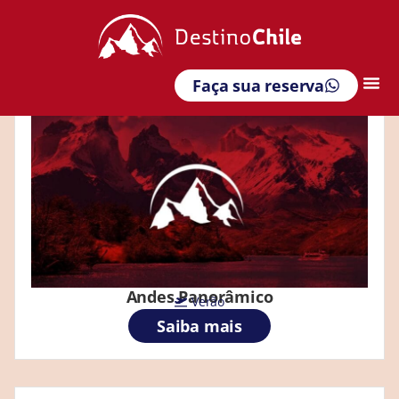
Verão
Faça sua reserva
Andes Panorâmico
Verão
Saiba mais