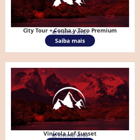
City Tour + Conha y Toro Premium
Inverno
,
Verão
Saiba mais
Vinícola Lof Sunset
Inverno
,
Verão